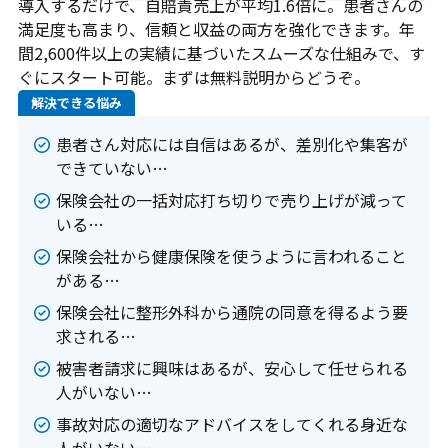
お問合せ
導入するだけで、自賠責売上が平均1.6倍に。患者さんの
満足度も高まり、信頼と収益の両方を強化できます。年
間2,600件以上の実績に基づいたスムーズな仕組みで、す
何かご質問やご相談がございましたら、お気軽にお問合
ぐにスタート可能。まずは無料説明からどうぞ。
せください。
解決できる悩み
事故後早めのご相談をお勧めします。
患者さん対応には自信はあるが、差別化や集客が
できていない…
070-9066-7931
保険会社の一括対応打ち切りで売り上げが減って
いる…
9:00～20：00
保険会社から健康保険を使うように言われること
がある…
保険会社に整形外科から通院の同意を得るよう要
メールから相談する
求される…
24時間365日受付
被害者請求に興味はあるが、安心して任せられる
人がいない…
事故対応の適切なアドバイスをしてくれる身近な
LINEから相談する