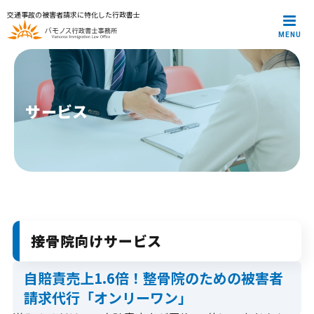
交通事故の被害者請求に特化した行政書士
MENU
メインメニュー
トップページ
代表プロフィール
サービス案内
サービス
解決事例
お役立ち記事
お知らせ
お問合せ
プライバシーポリシー
接骨院向けサービス
自賠責売上1.6倍！整骨院のための被害者
請求代行「オンリーワン」