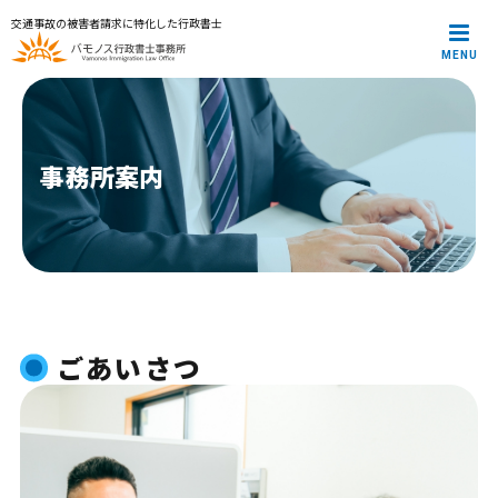
交通事故の被害者請求に特化した行政書士
MENU
メインメニュー
トップページ
代表プロフィール
サービス案内
事務所案内
解決事例
お役立ち記事
お知らせ
お問合せ
プライバシーポリシー
ごあいさつ