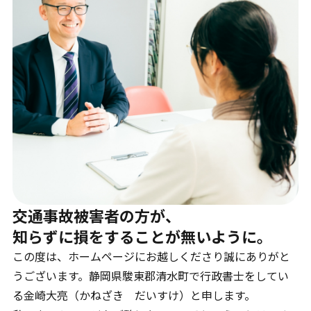
お問合せ
何かご質問やご相談がございましたら、お気軽にお問合
せください。
事故後早めのご相談をお勧めします。
070-9066-7931
9:00～20：00
交通事故被害者の方が、
メールから相談する
知らずに損をすることが無いように。
24時間365日受付
この度は、ホームページにお越しくださり誠にありがと
うございます。静岡県駿東郡清水町で行政書士をしてい
る金崎大亮（かねざき だいすけ）と申します。
LINEから相談する