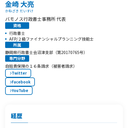
金崎 大亮
友だち登録後お問合せください。
かねざき だいすけ
バモノス行政書士事務所 代表
資格
行政書士
AFP/２級ファイナンシャルプランニング技能士
所属
静岡県行政書士会沼津支部（第20170765号）
専門分野
自賠責保険の１６条請求（被害者請求）
Twitter
Facebook
YouTube
経歴