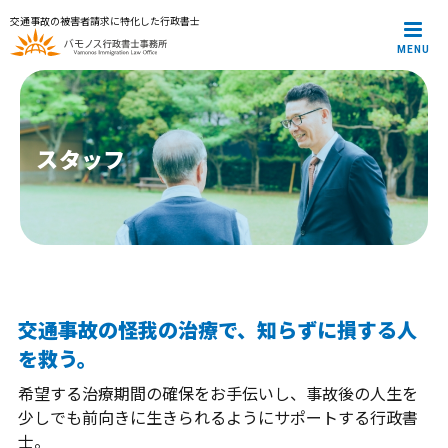
交通事故の被害者請求に特化した行政書士
MENU
メインメニュー
トップページ
代表プロフィール
サービス案内
スタッフ
解決事例
お役立ち記事
お知らせ
お問合せ
プライバシーポリシー
交通事故の怪我の治療で、知らずに損する人
を救う。
希望する治療期間の確保をお手伝いし、事故後の人生を
少しでも前向きに生きられるようにサポートする行政書
士。