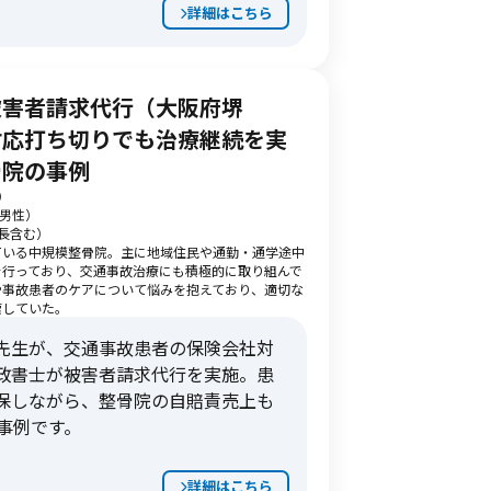
詳細はこちら
被害者請求代行（大阪府堺
対応打ち切りでも治療継続を実
骨院の事例
）
・男性）
長含む）
ている中規模整骨院。主に地域住民や通勤・通学途中
を行っており、交通事故治療にも積極的に取り組んで
や事故患者のケアについて悩みを抱えており、適切な
索していた。
先生が、交通事故患者の保険会社対
政書士が被害者請求代行を実施。患
保しながら、整骨院の自賠責売上も
事例です。
詳細はこちら