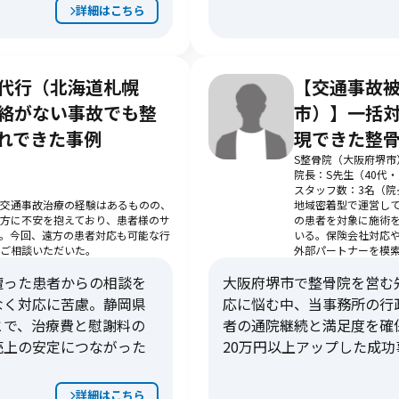
詳細はこちら
代行（北海道札幌
【交通事故
絡がない事故でも整
市）】一括
れできた事例
現できた整
S整骨院（大阪府堺市
院長：S先生（40代
スタッフ数：3名（院
交通事故治療の経験はあるものの、
地域密着型で運営し
方に不安を抱えており、患者様のサ
の患者を対象に施術
。今回、遠方の患者対応も可能な行
いる。保険会社対応
ご相談いただいた。
外部パートナーを模
遭った患者からの相談を
大阪府堺市で整骨院を営む
なく対応に苦慮。静岡県
応に悩む中、当事務所の行
とで、治療費と慰謝料の
者の通院継続と満足度を確
売上の安定につながった
20万円以上アップした成功
詳細はこちら