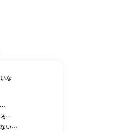
い。
？
LINEから相談する
ていな
友だち登録後お問合せください。
…
れる…
ない…