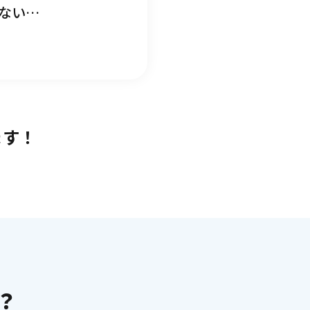
ない…
ます！
？