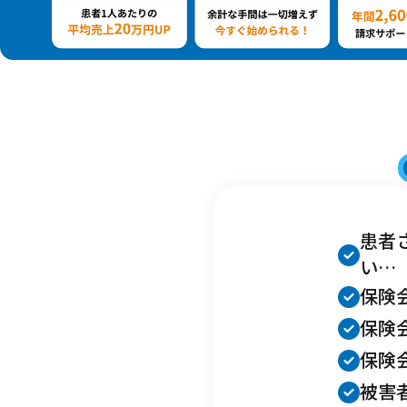
何
070-9066-7931
患者
9:00～20：00
い…
保険
保険
全国
対応地域
保険
被害