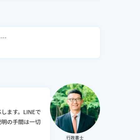
……
ます。LINEで
説明の手間は一切
行政書士