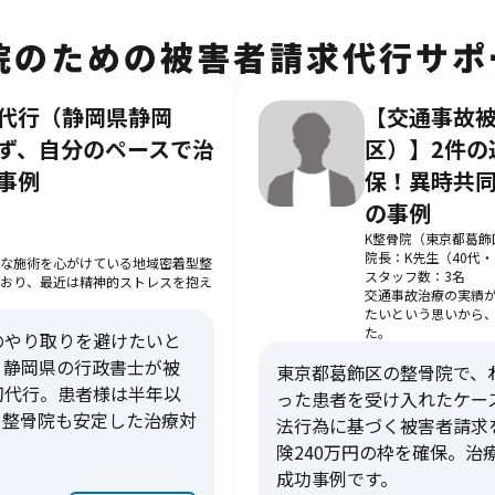
院のための被害者請求代行サポ
代行（静岡県静岡
【交通事故
ず、自分のペースで治
区）】2件の
事例
保！異時共
の事例
K整骨院（東京都葛飾
院長：K先生（40代
な施術を心がけている地域密着型整
スタッフ数：3名
おり、最近は精神的ストレスを抱え
交通事故治療の実績
たいという思いから
た。
のやり取りを避けたいと
。静岡県の行政書士が被
東京都葛飾区の整骨院で、
切代行。患者様は半年以
った患者を受け入れたケー
、整骨院も安定した治療対
法行為に基づく被害者請求
険240万円の枠を確保。
成功事例です。