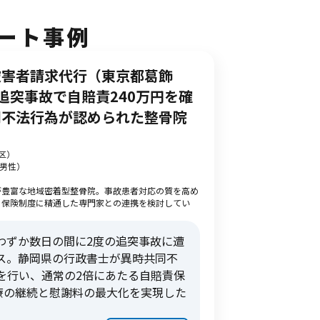
ート事例
被害者請求代行（東京都葛飾
追突事故で自賠責240万円を確
同不法行為が認められた整骨院
区）
・男性）
が豊富な地域密着型整骨院。事故患者対応の質を高め
、保険制度に精通した専門家との連携を検討してい
わずか数日の間に2度の追突事故に遭
ス。静岡県の行政書士が異時共同不
を行い、通常の2倍にあたる自賠責保
治療の継続と慰謝料の最大化を実現した