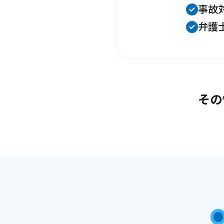
事故
弁護
その