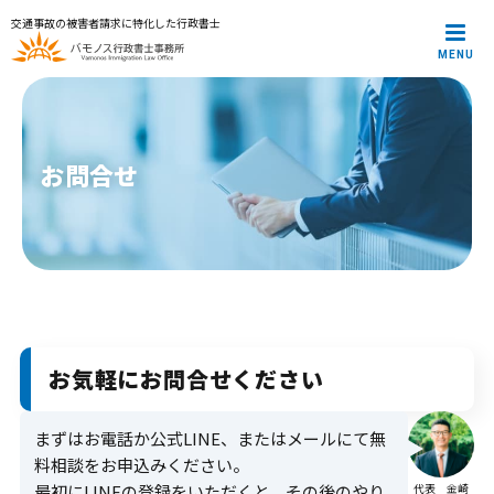
交通事故の被害者請求に特化した行政書士
MENU
メインメニュー
トップページ
代表プロフィール
サービス案内
お問合せ
解決事例
お役立ち記事
お知らせ
お問合せ
プライバシーポリシー
お気軽にお問合せください
まずはお電話か公式LINE、またはメールにて無
料相談をお申込みください。
最初にLINEの登録をいただくと、その後のやり
代表 金崎