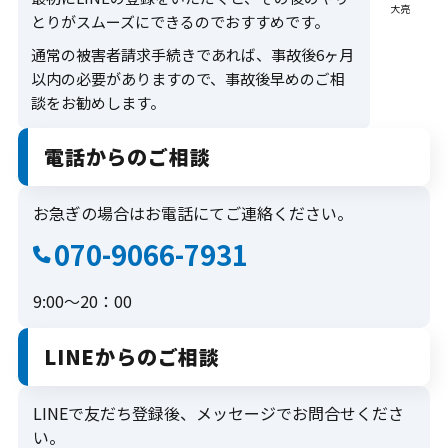
お問合せ
大亮
とりがスムーズにできるのでおすすめです。
通常の被害者請求手続きであれば、事故後6ヶ月
何かご質問やご相談がございましたら、お気軽にお問合
以内の必要がありますので、事故後早めのご相
せください。
談をお勧めします。
事故後早めのご相談をお勧めします。
電話からのご相談
070-9066-7931
お急ぎの場合はお電話にてご連絡ください。
9:00～20：00
070-9066-7931
9:00～20：00
メールから相談する
LINEからのご相談
24時間365日受付
LINEで友だち登録後、メッセージでお問合せくださ
い。
LINEから相談する