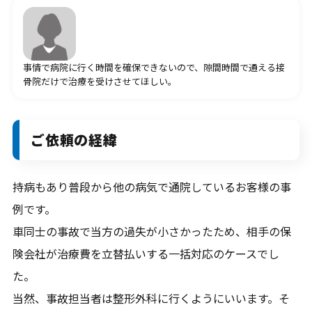
お問合せ
何かご質問やご相談がございましたら、お気軽にお問合
せください。
事情で病院に行く時間を確保できないので、隙間時間で通える接
骨院だけで治療を受けさせてほしい。
事故後早めのご相談をお勧めします。
070-9066-7931
ご依頼の経緯
9:00～20：00
持病もあり普段から他の病気で通院しているお客様の事
例です。
メールから相談する
車同士の事故で当方の過失が小さかったため、相手の保
24時間365日受付
険会社が治療費を立替払いする一括対応のケースでし
た。
当然、事故担当者は整形外科に行くようにいいます。そ
LINEから相談する