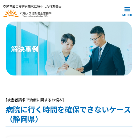
交通事故の被害者請求に特化した行政書士
MENU
メインメニュー
トップページ
代表プロフィール
サービス案内
解決事例
解決事例
お役立ち記事
お知らせ
お問合せ
プライバシーポリシー
[被害者請求で治療に関するお悩み]
病院に行く時間を確保できないケース
（静岡県）