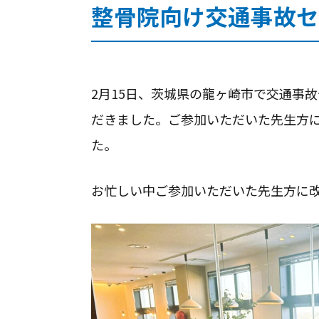
整骨院向け交通事故セ
何
2月15日、茨城県の龍ヶ崎市で交通事
だきました。ご参加いただいた先生方
た。
070-9066-7931
お忙しい中ご参加いただいた先生方に
9:00～20：00
全国
対応地域