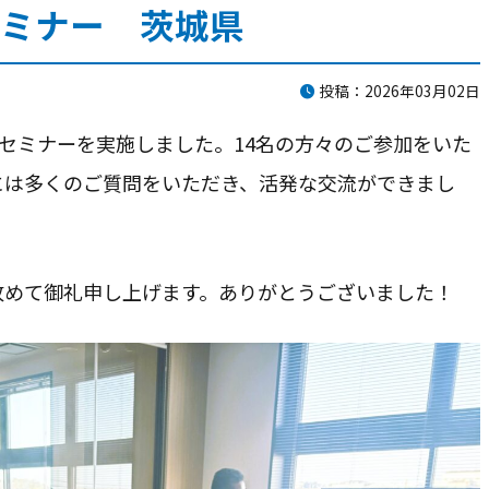
ミナー 茨城県
お問合せ
投稿：2026年03月02日
かご質問やご相談がございましたら、お気軽にお問合せくださ
故セミナーを実施しました。14名の方々のご参加をいた
事故後早めのご相談をお勧めします。
には多くのご質問をいただき、活発な交流ができまし
メールから相談する
改めて御礼申し上げます。ありがとうございました！
24時間365日受付