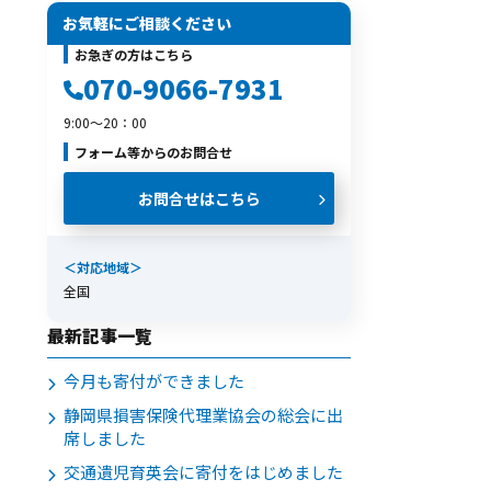
お気軽にご相談ください
お急ぎの方はこちら
070-9066-7931
9:00～20：00
い。
フォーム等からのお問合せ
お問合せはこちら
LINEから相談する
＜対応地域＞
全国
友だち登録後お問合せください。
最新記事一覧
今月も寄付ができました
静岡県損害保険代理業協会の総会に出
席しました
交通遺児育英会に寄付をはじめました