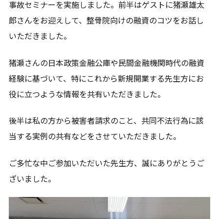
お問合せ
事故セミナーを実施しました。前半はゲストに猪瀬雄太
郎さんをお迎えして、整骨院向けの融資のコツをお話し
何かご質問やご相談がございましたら、お気軽にお問合
いただきました。
せください。
事故後早めのご相談をお勧めします。
猪瀬さんの日本政策金融公庫や民間金融機関時代の融資
経験に基づいて、特にこれから新規開業する先生方にお
役に立つような情報を共有いただきました。
070-9066-7931
9:00～20：00
後半は私の方から被害者請求のこと、共同不法行為に該
当する実例の共有などをさせていただきました。
メールから相談する
ご多忙な中ご参加いただいた先生方、誠にありがとうご
24時間365日受付
ざいました。
LINEから相談する