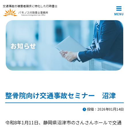
交通事故の被害者請求に特化した行政書士
MENU
メインメニュー
トップページ
代表プロフィール
サービス案内
お知らせ
解決事例
お役立ち記事
お知らせ
お問合せ
プライバシーポリシー
整骨院向け交通事故セミナー 沼津
投稿：2026年01月14日
令和8年1月11日、静岡県沼津市のさんさんホールで交通