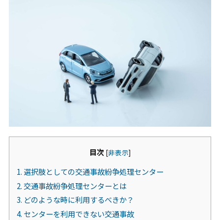
お問合せ
何かご質問やご相談がございましたら、お気軽にお問合
せください。
事故後早めのご相談をお勧めします。
070-9066-7931
9:00～20：00
目次
[
非表示
]
メールから相談する
1.
選択肢としての交通事故紛争処理センター
24時間365日受付
2.
交通事故紛争処理センターとは
3.
どのような時に利用するべきか？
4.
センターを利用できない交通事故
LINEから相談する