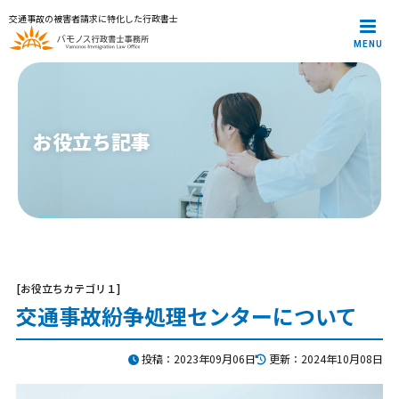
交通事故の被害者請求に特化した行政書士
MENU
メインメニュー
トップページ
代表プロフィール
サービス案内
お役立ち記事
解決事例
お役立ち記事
お知らせ
お問合せ
プライバシーポリシー
[お役立ちカテゴリ１]
交通事故紛争処理センターについて
投稿：2023年09月06日
更新：2024年10月08日